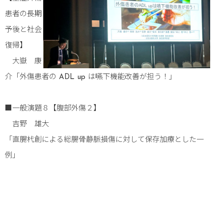
患者の長期
予後と社会
復帰】
大嶽 康
介「外傷患者の ADL up は嚥下機能改善が担う！」
■一般演題８【腹部外傷２】
吉野 雄大
「直腸杙創による総腸骨静脈損傷に対して保存加療とした一
例」