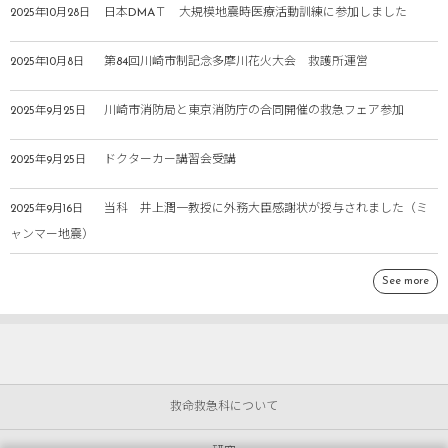
日本DMAＴ 大規模地震時医療活動訓練に参加しました
2025年10月28日
第84回川崎市制記念多摩川花火大会 救護所運営
2025年10月8日
川崎市消防局と東京消防庁の合同開催の救急フェア参加
2025年9月25日
ドクターカー講習会受講
2025年9月25日
当科 井上潤一教授に外務大臣感謝状が授与されました（ミ
2025年9月16日
ャンマー地震）
See more
救命救急科について