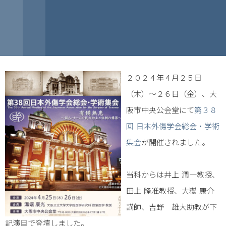
２０２４年４月２５日
（木）～２６日（金）、大
阪市中央公会堂にて
第３８
回 日本外傷学会総会・学術
集会
が開催されました。
当科からは井上 潤一教授、
田上 隆准教授、大嶽 康介
講師、吉野 雄大助教が下
記演目で登壇しました。