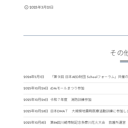
2025年3月21日
その
2026年5月1日
「第９回 日本AED財団 Schoolフォーラム」共催
2025年10月29日
iDAiモールまつり参加
2025年10月29日
令和７年度 消防訓練参加
2025年10月28日
日本DMAＴ 大規模地震時医療活動訓練に参加し
2025年10月8日
第84回川崎市制記念多摩川花火大会 救護所運営