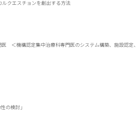
ニカルクエスチョンを創出する方法
専門医 ＜機構認定集中治療科専門医のシステム構築、施設認定
効性の検討」