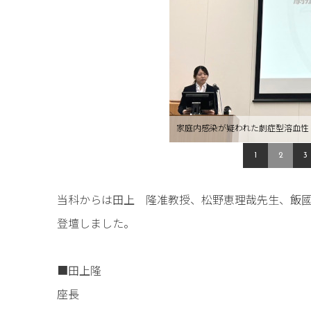
家庭内感染が疑われた劇症型溶血性
1
2
3
当科からは田上 隆准教授、松野恵理哉先生、飯國
登壇しました。
■田上隆
座長