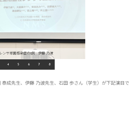
レンサ球菌感染症の1例 伊藤 乃波
4
5
6
7
8
 泰成先生、伊藤 乃波先生、石田 歩さん（学生）が下記演目