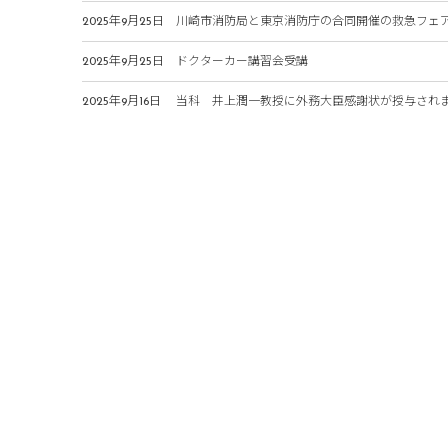
2025年9月25日
川崎市消防局と東京消防庁の合同開催の救急フェ
2025年9月25日
ドクターカー講習会受講
2025年9月16日
当科 井上潤一教授に外務大臣感謝状が授与され
About
救命救急科について
研究