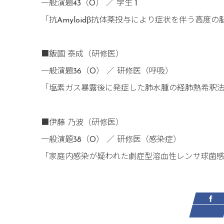
一般演題43（O） ／ 学生 1
「抗Amyloidβ抗体薬投与により症状を伴う高度
■飯國 泰成（研修医）
一般演題36（O） ／ 研修医（呼吸）
「塩素ガス暴露後に発症した肺水腫の経肺熱希釈
■伊藤 乃波（研修医）
一般演題38（O） ／ 研修医（感染症）
「家庭内感染が疑われた劇症型溶血性レンサ球菌感