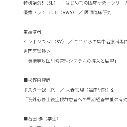
特別講演3（SL） ／ はじめての臨床研究―クリ
優秀セッション11（AWS） ／ 医師臨床研究
筆頭演者
シンポジウム1（SY） ／ これからの集中治療科
専門医試験＞
「機構専攻医研修管理システムの導入と展望」
■松野恵理哉
ポスター28（P） ／ 栄養管理（臨床研究）2
「院外心停止後症候群患者への早期経管栄養の有
■石田 歩（学生）